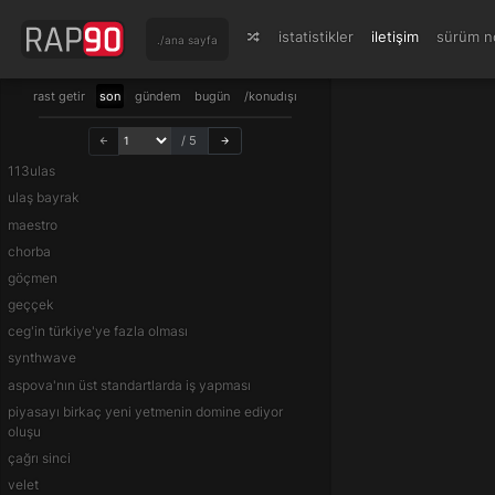
istatistikler
iletişim
sürüm no
./ana sayfa
rast getir
son
gündem
bugün
/konudışı
/ 5
113ulas
ulaş bayrak
maestro
chorba
göçmen
geççek
ceg'in türkiye'ye fazla olması
synthwave
aspova'nın üst standartlarda iş yapması
piyasayı birkaç yeni yetmenin domine ediyor
oluşu
çağrı sinci
velet