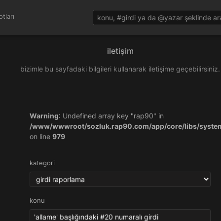
tları
iletişim
bizimle bu sayfadaki bilgileri kullanarak iletişime geçebilirsiniz.
Warning
: Undefined array key "rap90" in
/www/wwwroot/sozluk.rap90.com/app/core/libs/syste
on line
979
kategori
konu