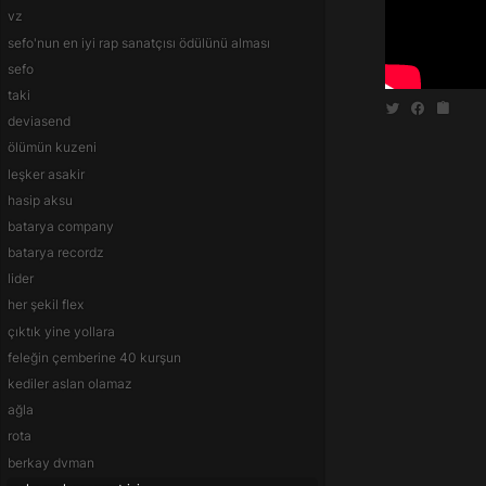
vz
sefo'nun en iyi rap sanatçısı ödülünü alması
sefo
taki
deviasend
ölümün kuzeni
leşker asakir
hasip aksu
batarya company
batarya recordz
lider
her şekil flex
çıktık yine yollara
feleğin çemberine 40 kurşun
kediler aslan olamaz
ağla
rota
berkay dvman