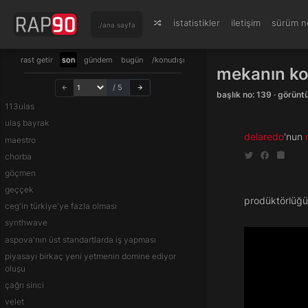
istatistikler
iletişim
sürüm no
./ana sayfa
rast getir
son
gündem
bugün
/konudışı
mekanın ko
/ 5
başlık no: 139 · görün
113ulas
ulaş bayrak
delaredo
'nun
maestro
chorba
göçmen
geççek
prodüktörlüğ
ceg'in türkiye'ye fazla olması
synthwave
aspova'nın üst standartlarda iş yapması
piyasayı birkaç yeni yetmenin domine ediyor
oluşu
çağrı sinci
velet