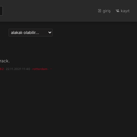
giriş
kayıt
rack.
62
· 22.11.2021 11:40 ·
rotterdam
·