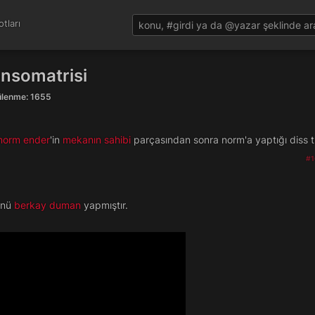
tları
nsomatrisi
tülenme: 1655
norm ender
'in
mekanın sahibi
parçasından sonra norm'a yaptığı diss t
#1
ünü
berkay duman
yapmıştır.