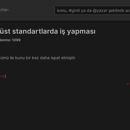
tları
üst standartlarda iş yapması
tülenme: 1099
mü ile bunu bir kez daha ispat etmiştir.
ave
)
#