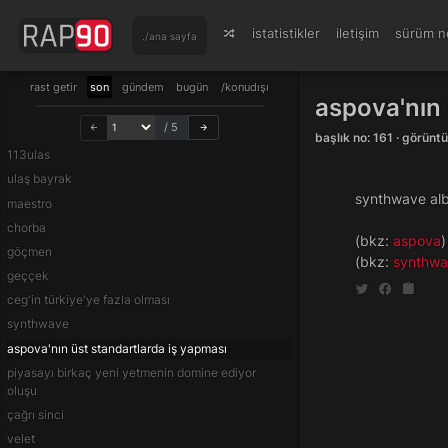
istatistikler
iletişim
sürüm no
./ana sayfa
rast getir
son
gündem
bugün
/konudışı
aspova'nın 
/ 5
başlık no: 161 · görün
113ulas
ulaş bayrak
synthwave albü
maestro
chorba
(bkz:
aspova
)
göçmen
(bkz:
synthw
geççek
ceg'in türkiye'ye fazla olması
synthwave
aspova'nın üst standartlarda iş yapması
piyasayı birkaç yeni yetmenin domine ediyor
oluşu
çağrı sinci
velet