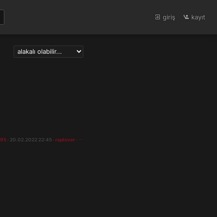
giriş
kayıt
195
· 20.02.2022 22:45 ·
raplover
·