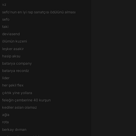
vz
sefo'nun en iyi rap sanatçısı ödülünü alması
sefo
taki
deviasend
ölümün kuzeni
leşker asakir
hasip aksu
batarya company
batarya recordz
lider
her şekil flex
çıktık yine yollara
feleğin çemberine 40 kurşun
kediler aslan olamaz
ağla
rota
berkay dvman