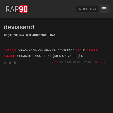
sol frame'i aç
deviasend
başlık no: 153 · görüntülenme: 1152
batarya
bünyesinde yer alan bir prodüktör.
ceg
'in
ölümün
kuzeni
parçasının prodüktörlüğünü de yapmıştır.
#181
· 23.11.2021 07:00 ~ 07:20 ·
rotterdam
·