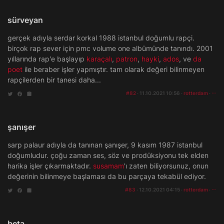
sürveyan
gerçek adıyla serdar korkal 1988 istanbul doğumlu rapçi.
birçok rap sever için pmc volume one albümünde tanındı. 2001
yıllarında rap'e başlayıp
karaçalı
,
patron
,
hayki
,
ados
, ve
da
poet
ile beraber işler yapmıştır. tam olarak değeri bilinmeyen
rapçilerden bir tanesi daha...
#82
· 11.10.2021 10:56 ·
rotterdam
·
şanışer
sarp palaur adıyla da tanınan şanışer, 9 kasım 1987 istanbul
doğumludur. çoğu zaman ses, söz ve prodüksiyonu tek elden
harika işler çıkarmaktadır.
susamam
'ı zaten biliyorsunuz, onun
değerinin bilinmeye başlaması da bu parçaya tekabül ediyor.
#83
· 12.10.2021 04:15 ·
rotterdam
·
beta