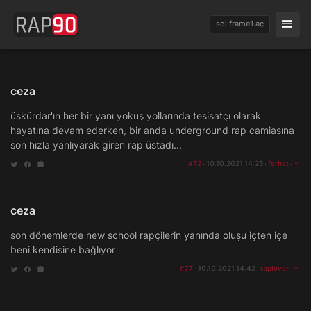
sol frame'i aç
ceza
üskürdar'ın her bir yanı yokuş yollarında tesisatçı olarak
hayatına devam ederken, bir anda underground rap camiasına
son hızla yanlıyarak giren rap üstadı...
#72
· 10.10.2021 14:25 ·
ferhat
·
ceza
son dönemlerde new school rapçilerin yanında oluşu içten içe
beni kendisine bağlıyor
#77
· 10.10.2021 14:42 ·
raplover
·