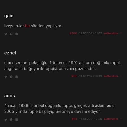
gain
başvurular
bu
siteden yapılıyor.
#100
· 12.10.2021 05:17 ·
rotterdam
·
ezhel
ömer sercan ipekçioğlu, 1 temmuz 1991 ankara doğumlu rapçi.
angaranın bağrıyanık rapçisi, anasının guzusudur.
#80
· 11.10.2021 10:19 ·
rotterdam
·
ados
4 nisan 1988 istanbul doğumlu rapçi. gerçek adı
ad
em
os
lu.
2005 yılında rap'e başlayıp üretmeye devam ediyor.
#81
· 11.10.2021 10:56 ·
rotterdam
·