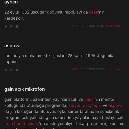
ayben
22 eylül 1982 üsküdar doğumlu rapçi. ayrıca
ceza
'nın
kardeşidir.
#71
· 10.10.2021 14:25 ·
rotterdam
·
aspova
tam adıyla muhammed kılıçaslan, 28 kasım 1995 doğumlu
rapçidir.
#73
· 10.10.2021 14:27 ·
rotterdam
·
gain açık mikrofon
gain platformu üzerinden yayınlanacak ve
ceza
'nın mentor
koltuğunda oturduğu programda;
server uraz
,
tepki
ve
aspova
da jüri koltuğunda oturuyor. öykü serter tarafından sunulacak
program çok yakında gain üzerinden yayınlanmaya başlayacak.
beta berk bayındır
'da afişte yer alıyor fakat program içi konumu