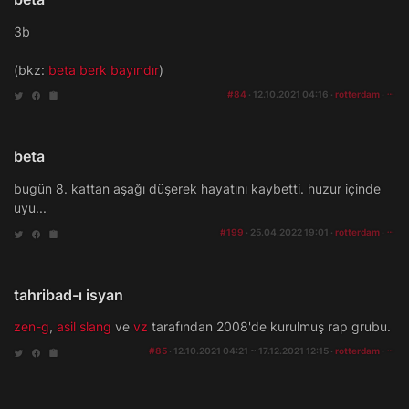
3b
(bkz:
beta berk bayındır
)
#84
· 12.10.2021 04:16 ·
rotterdam
·
beta
bugün 8. kattan aşağı düşerek hayatını kaybetti. huzur içinde
uyu...
#199
· 25.04.2022 19:01 ·
rotterdam
·
tahribad-ı isyan
zen-g
,
asil slang
ve
vz
tarafından 2008'de kurulmuş rap grubu.
#85
· 12.10.2021 04:21 ~ 17.12.2021 12:15 ·
rotterdam
·