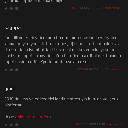
şu anlık sürpriz olarak saklanıyor.
#74
· 10.10.2021 14:27 ·
rotterdam
·
sagopa
fars dili ve edebiyatı okudu bu durumda flow larına ve ryhme
larına epeyce yansıdı. break dans, dj'lik, mc'lik, beatmaker vs.
derken daha i̇stanbul'daki ilk senesinde kuvvetmira'yı kuran
nacizane rapçi... kuvvetmira'da bir dönem aktif olarak bulunan
rapçi dostum raffine'yede burdan selam olsun...
#75
· 10.10.2021 14:32 ·
ferhat
·
gain
2019'da kısa ve eğlendirici içerik mottosuyla kurulan ve içerik
platformu.
(bkz:
gain açık mikrofon
)
#76
· 10.10.2021 14:39 ·
raplover
·