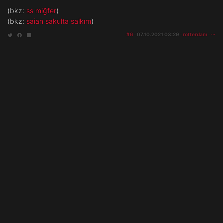
(bkz:
ss miğfer
)
(bkz:
saian sakulta salkım
)
#6
· 07.10.2021 03:29 ·
rotterdam
·