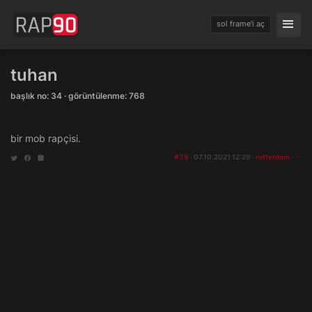
sol frame'i aç
tuhan
başlık no: 34 · görüntülenme: 768
bir mob rapçisi.
#38
· 07.10.2021 12:29 ·
rotterdam
·