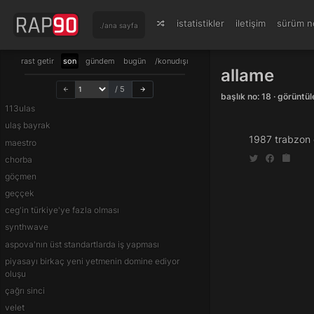
istatistikler
iletişim
sürüm no
./ana sayfa
rast getir
son
gündem
bugün
/konudışı
allame
/ 5
başlık no: 18 · görünt
113ulas
ulaş bayrak
1987 trabzon 
maestro
chorba
göçmen
geççek
ceg'in türkiye'ye fazla olması
synthwave
aspova'nın üst standartlarda iş yapması
piyasayı birkaç yeni yetmenin domine ediyor
oluşu
çağrı sinci
velet