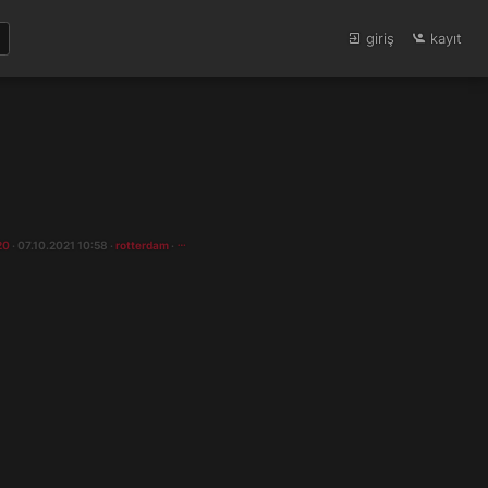
giriş
kayıt
20
· 07.10.2021 10:58 ·
rotterdam
·