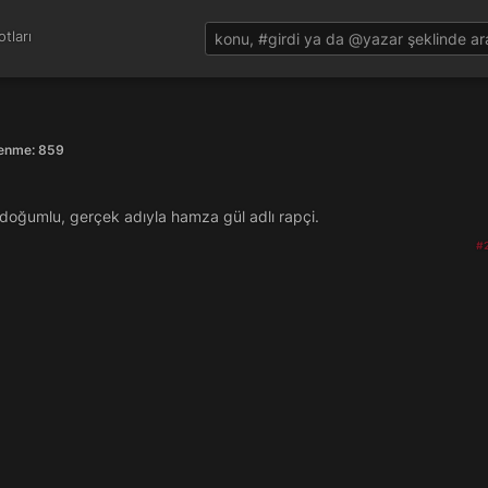
tları
ülenme: 859
doğumlu, gerçek adıyla hamza gül adlı rapçi.
#