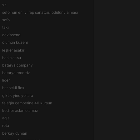
vz
sefo'nun en iyi rap sanatçısı ödülünü alması
sefo
taki
deviasend
ölümün kuzeni
leşker asakir
hasip aksu
batarya company
batarya recordz
lider
her şekil flex
çıktık yine yollara
feleğin çemberine 40 kurşun
kediler aslan olamaz
ağla
rota
berkay dvman